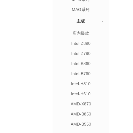
MAG系列
主板
店内爆款
Intel-Z890
Intel-Z790
Intel-B860
Intel-B760
Intel-H810
Intel-H610
AMD-X870
AMD-B850
AMD-B550