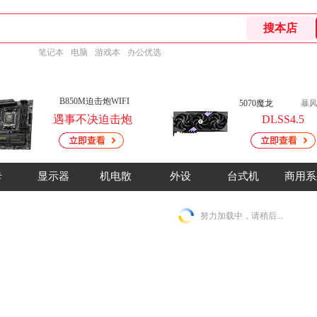
笔记本
电脑
游戏本
办公优选
B850M迫击炮WIFI
MEG Vision X AI 幻影
5070魔龙
暴风
遇事不决迫击炮
DLSS4.5
13英寸高清触摸屏
商用系
卡
显示器
外设
机电散
台式机
努力加载中，请稍后...