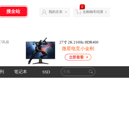
0
我的京东
去购物车结算
7风扇
27寸 2K 210Hz HDR400
5060Ti魔龙
暴风7风扇
微星电竞小金刚
DLSS4.5
笔记本
列
SSD